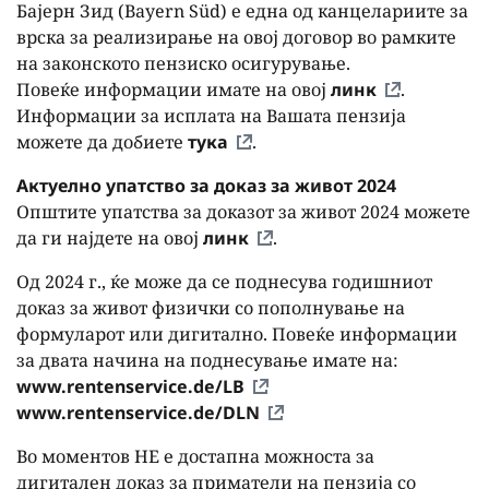
Бајерн Зид (Bayern Süd) е една од канцелариите за
врска за реализирање на овој договор во рамките
на законското пензиско осигурување.
Повеќе информации имате на овој
линк
.
Информации за исплата на Вашата пензија
можете да добиете
тука
.
Актуелно упатство за доказ за живот 2024
Општите упатства за доказот за живот 2024 можете
да ги најдете на овој
линк
.
Oд 2024 г., ќе може да се поднесува годишниот
доказ за живот физички со пополнување на
формуларот или дигитално. Повеќе информации
за двата начина на поднесување имате на:
www.rentenservice.de/LB
www.rentenservice.de/DLN
Во моментов НЕ е достапна можноста за
дигитален доказ за приматели на пензија со