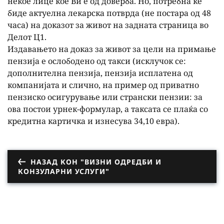
некое лице кое Ви е од доверба. Но, потребна ќе
биде актуелна лекарска потврда (не постара од 48
часа) на доказот за живот на задната страница во
Делот Ц1.
Издавањето на доказ за живот за цели на примање
пензија е ослободено од такси (исклучок се:
дополнителна пензија, пензија исплатена од
компанијата и слично, на пример од приватно
пензиско осигурување или странски пензии: за
ова постои урнек-формулар, а таксата се плаќа со
кредитна картичка и изнесува 34,10 евра).
НАЗАД КОН "ВИЗНИ ОДРЕДБИ И
КОНЗУЛАРНИ УСЛУГИ"