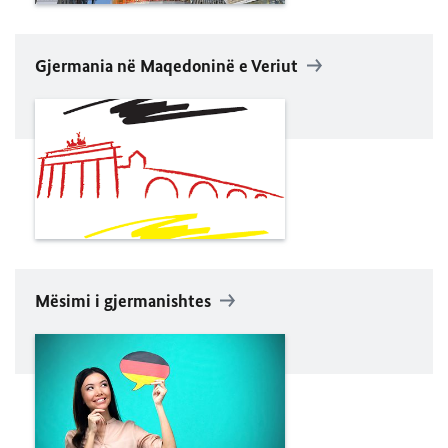
Gjermania në Maqedoninë e Veriut
Mësimi i gjermanishtes