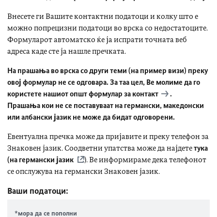
Внесете ги Вашите контактни податоци и колку што е
можно попрецизни податоци во врска со недостатоците.
Формуларот автоматско ќе ја испрати точната веб
адреса каде сте ја нашле пречката.
На прашања во врска со други теми (на пример визи) преку
овој формулар не се одговара. За таа цел, Ве молиме да го
користете нашиот општ
формулар за контакт
.
Прашања кои не се поставуваат на германски, македонски
или албански јазик не може да бидат одговорени.
Евентуална пречка може да пријавите и преку телефон за
Знаковен јазик. Соодветни упатства може да најдете
тука
(на германски јазик
). Ве информираме дека телефонот
се опслужува на германски Знаковен јазик.
Ваши податоци:
*мора да се пополни