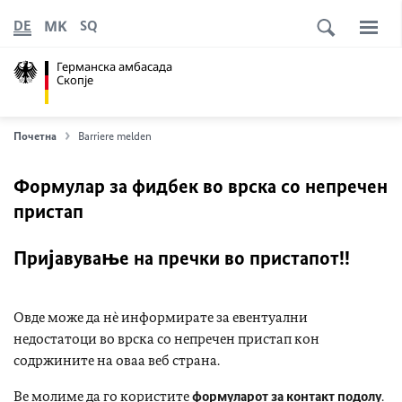
MK
DE
SQ
Германска амбасада
Скопје
Почетна
Barriere melden
Формулар за фидбек во врска со непречен
пристап
Пријавување на пречки во пристапот!!
Овде може да нè информирате за евентуални
недостатоци во врска со непречен пристап кон
содржините на оваа веб страна.
Ве молиме да го користите
формуларот за контакт подолу
.